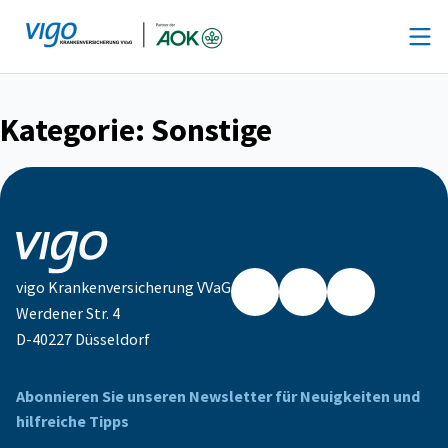
Zum
Inhalt
springen
Kategorie:
Sonstige
vigo Krankenversicherung VVaG
Werdener Str. 4
Facebook
Instagram
LinkedIn
D-40227 Düsseldorf
Abonnieren Sie unseren Newsletter für Neuigkeiten und
hilfreiche Tipps